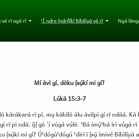
vé rĩ agá rĩ
ꞌÍ ndre ị́ndrị́lị́kị́ Bíbĩlíyã vé rĩ
Ngá lãngá
Mí ãvĩ gí, dõku ị́sụ́kí mi gí?
Lúkã 15:3-7
õ kárákará rĩ pi, mụ kãbĩlõ ãlu ãvĩípi gí rĩ ndãá. Kã kã
 rĩ pi ndã, íjị́ gõ 'í vúgá vúlé. ꞌBá ímụ́ꞌbá ĩri vúgá rĩ 
õku ị́sụ́kí mi gí? Úꞌdógúꞌdógú ꞌdĩri ĩ ị́sụ́ ĩmivé Bíbĩlí