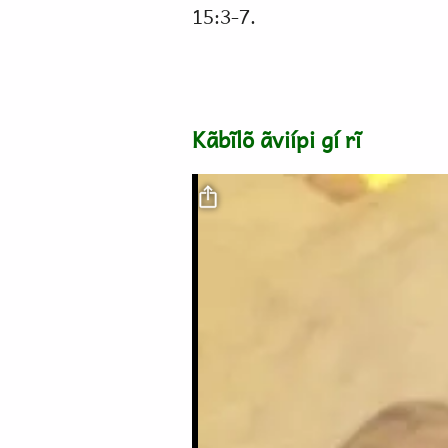
15:3-7.
Kãbĩlõ ãviípi gí rĩ
Video file