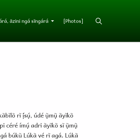
rá, ãzini ngá sĩngárá
[Photos]
bĩlõ rĩ ị́sụ́, údé ụ̃mụ̃ ãyĩkõ
pi céré ímụ́ adri ãyĩkõ sĩ ụ̃mụ̃
yã agá búkũ Lúkã vé rĩ agá. Lúkã